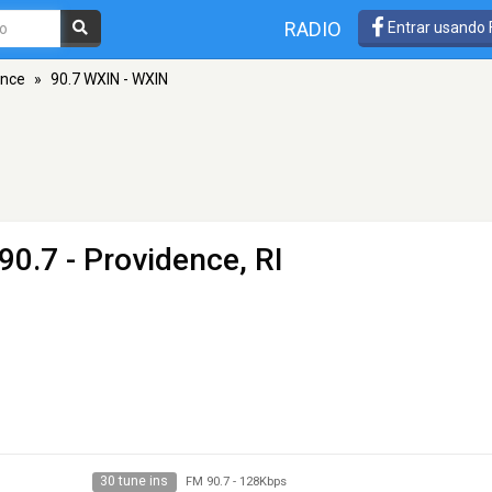
RADIO
Entrar usando
ence
»
90.7 WXIN - WXIN
90.7 - Providence, RI
30 tune ins
FM 90.7
-
128Kbps