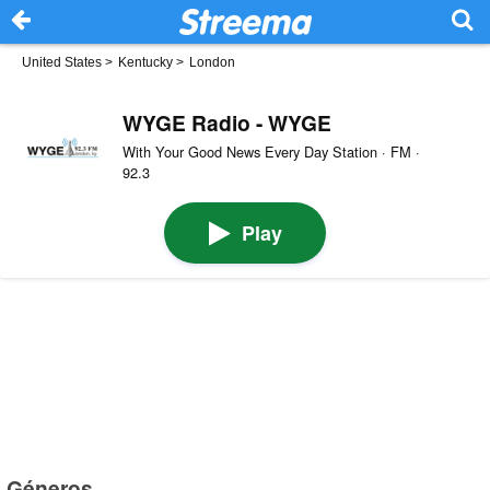
United States
>
Kentucky
>
London
WYGE Radio - WYGE
With Your Good News Every Day Station · FM ·
92.3
Play
Géneros