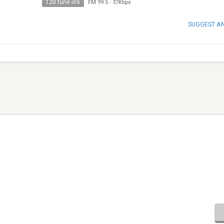
120 tune ins
FM 99.5
-
37Kbps
SUGGEST A