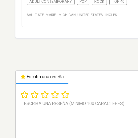
ADULT CONTEMPORARY
POP
ROCK
TOP 40
SAULT STE. MARIE
·
MICHIGAN
,
UNITED STATES
·
INGLÉS
Escriba una reseña