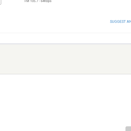
FM 105.7
-
64Kbps
SUGGEST A