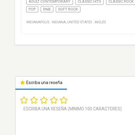
ADULT CONTEMPORARY
CLASSIC HITS
CLASSIC ROCK
POP
RNB
SOFT ROCK
INDIANAPOLIS
·
INDIANA
,
UNITED STATES
·
INGLÉS
Escriba una reseña