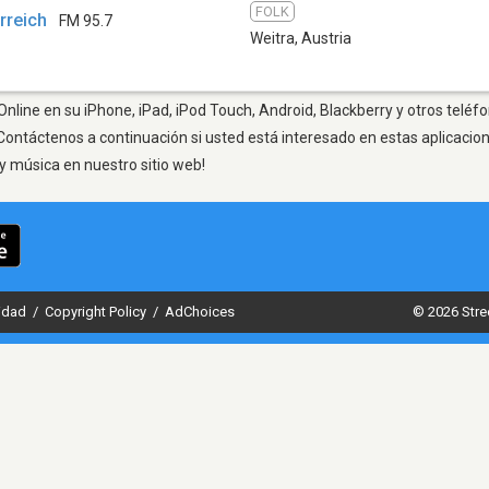
FOLK
rreich
FM 95.7
Weitra
,
Austria
Online en su iPhone, iPad, iPod Touch, Android, Blackberry y otros teléf
Contáctenos a continuación si usted está interesado en estas aplicaci
y música en nuestro sitio web!
cidad
/
Copyright Policy
/
AdChoices
© 2026 Stre