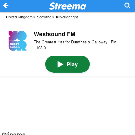
United Kingdom
>
Scotland
>
Kirkcudbright
Westsound FM
The Greatest Hits for Dumfries & Galloway · FM
· 103.0
Play
Géneros