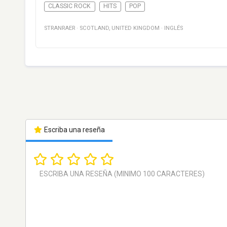
CLASSIC ROCK
HITS
POP
STRANRAER
·
SCOTLAND
,
UNITED KINGDOM
·
INGLÉS
Escriba una reseña