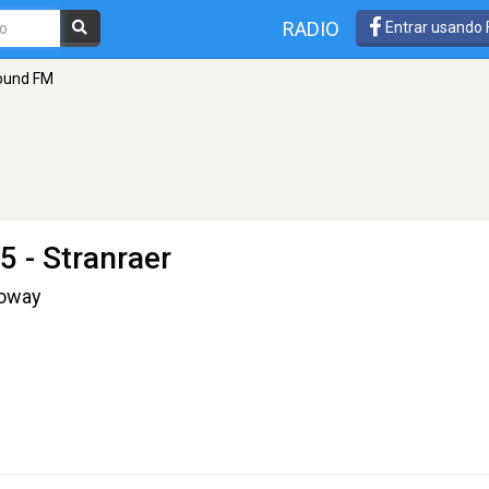
RADIO
Entrar usando
ound FM
5 - Stranraer
loway