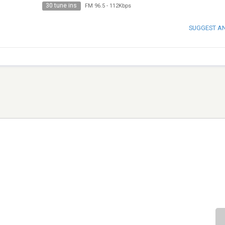
30 tune ins
FM 96.5
-
112Kbps
SUGGEST A