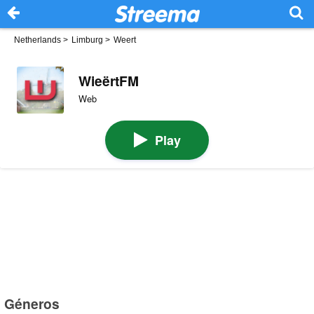
Netherlands
>
Limburg
>
Weert
WieërtFM
Web
Play
Géneros