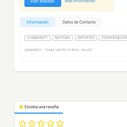
Visit Website
Más información
Información
Datos de Contacto
COMMUNITY
NOTICIAS
DEPORTES
CONVERSACIÓ
WIMBERLEY
·
TEXAS
,
UNITED STATES
·
INGLÉS
Escriba una reseña