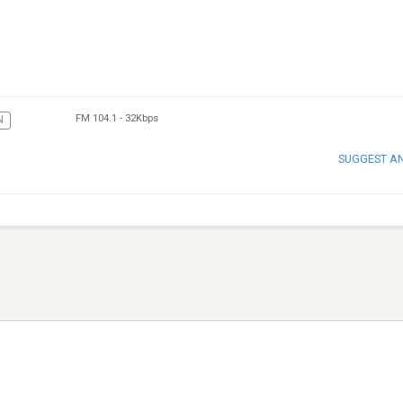
FM 104.1
-
32Kbps
N
SUGGEST A