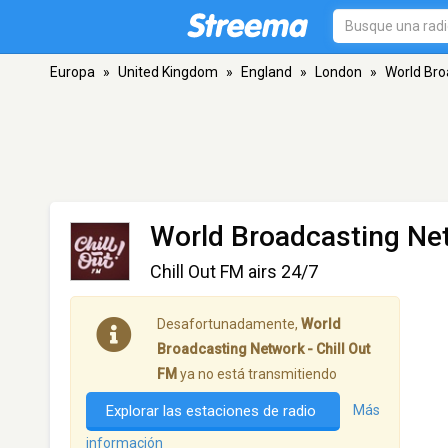
Europa
»
United Kingdom
»
England
»
London
»
World Bro
World Broadcasting Net
Chill Out FM airs 24/7
Desafortunadamente,
World
Broadcasting Network - Chill Out
FM
ya no está transmitiendo
Explorar las estaciones de radio
Más
información