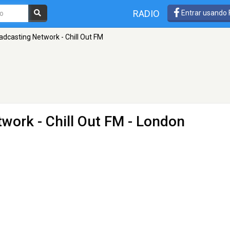
RADIO
Entrar usando
adcasting Network - Chill Out FM
work - Chill Out FM
- London