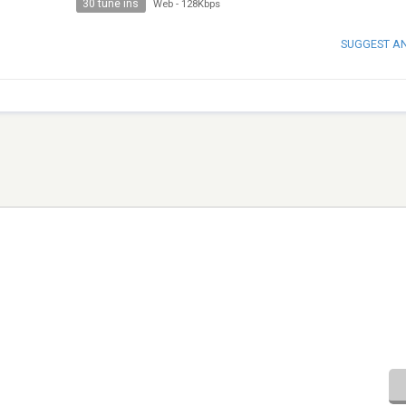
30 tune ins
Web
-
128Kbps
SUGGEST A