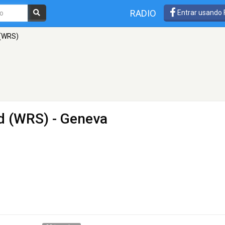
RADIO
Entrar usando
 (WRS)
nd (WRS)
- Geneva