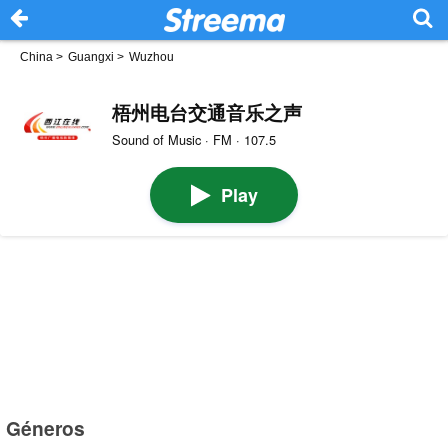
China
>
Guangxi
>
Wuzhou
梧州电台交通音乐之声
Sound of Music · FM · 107.5
Play
Géneros