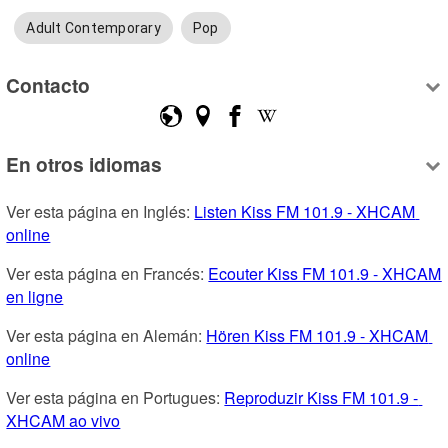
Adult Contemporary
Pop
Contacto
En otros idiomas
Ver esta página en Inglés: 
Listen Kiss FM 101.9 - XHCAM 
online
Ver esta página en Francés: 
Ecouter Kiss FM 101.9 - XHCAM 
en ligne
Ver esta página en Alemán: 
Hören Kiss FM 101.9 - XHCAM 
online
Ver esta página en Portugues: 
Reproduzir Kiss FM 101.9 - 
XHCAM ao vivo