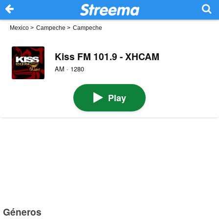
Mexico
>
Campeche
>
Campeche
Kiss FM 101.9 - XHCAM
AM · 1280
Play
Géneros