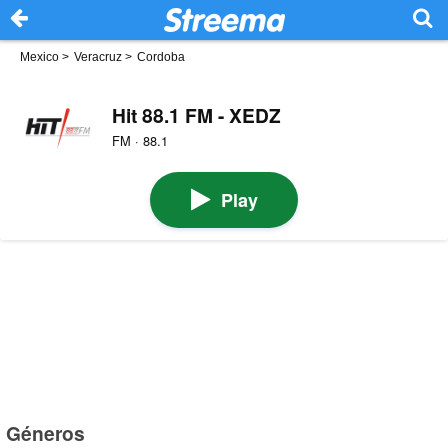
Mexico
>
Veracruz
>
Cordoba
Hit 88.1 FM - XEDZ
FM · 88.1
Play
Géneros