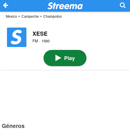
Mexico
>
Campeche
>
Champoton
XESE
FM · 1560
Play
Géneros