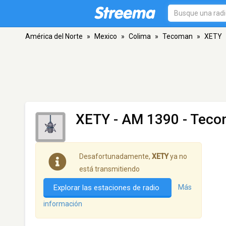
América del Norte
»
Mexico
»
Colima
»
Tecoman
»
XETY
XETY
- AM 1390 - Teco
Desafortunadamente,
XETY
ya no
está transmitiendo
Explorar las estaciones de radio
Más
información