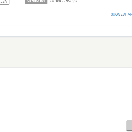
60 tune ins
ALSA
FM 100.9
-
96Kbps
SUGGEST A