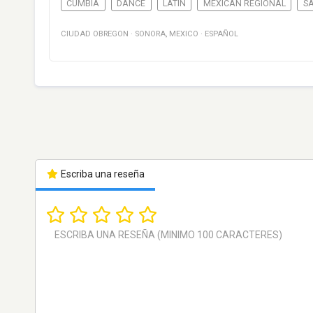
CUMBIA
DANCE
LATIN
MEXICAN REGIONAL
S
CIUDAD OBREGON
·
SONORA
,
MEXICO
·
ESPAÑOL
Escriba una reseña