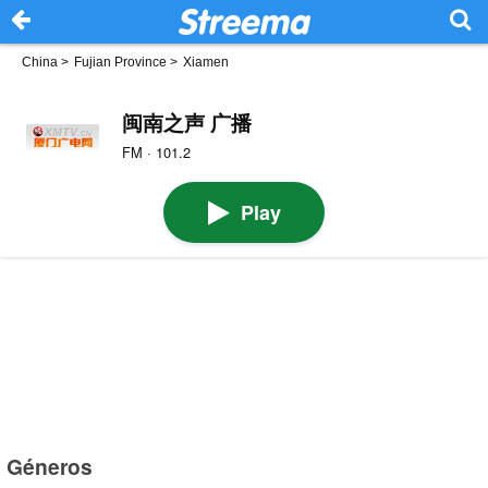
China
>
Fujian Province
>
Xiamen
闽南之声 广播
FM · 101.2
Play
Géneros