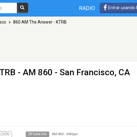
RADIO
Entrar usando
sco
»
860 AM The Answer - KTRB
KTRB
- AM 860 - San Francisco, CA
30 tune ins
CIÓN
AM 860
-
64Kbps