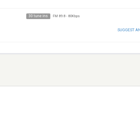
30 tune ins
FM 89.8
-
80Kbps
SUGGEST A