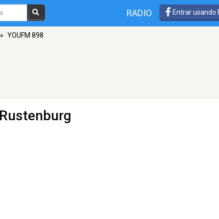
RADIO
Entrar usando
»
YOUFM 898
 Rustenburg