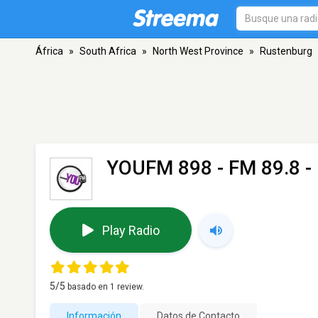
África
»
South Africa
»
North West Province
»
Rustenburg
YOUFM 898
- FM 89.8 -
Play Radio
5
/5
basado en
1
review.
Información
Datos de Contacto