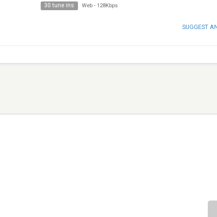
30 tune ins
Web
-
128Kbps
SUGGEST A