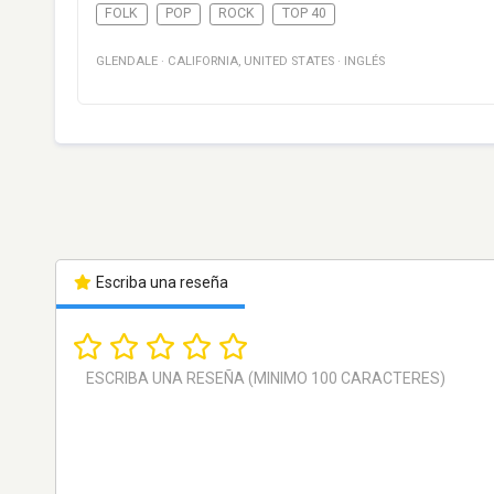
FOLK
POP
ROCK
TOP 40
GLENDALE
·
CALIFORNIA
,
UNITED STATES
·
INGLÉS
Escriba una reseña