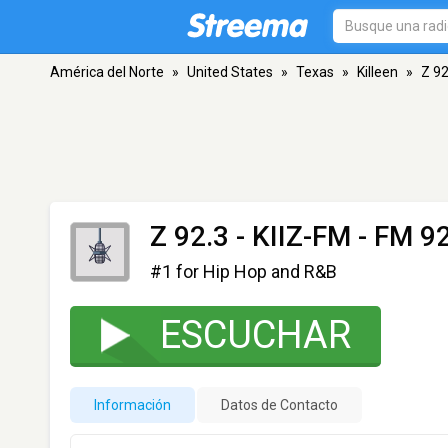
América del Norte
»
United States
»
Texas
»
Killeen
»
Z 92
Z 92.3 - KIIZ-FM
- FM 92
#1 for Hip Hop and R&B
ESCUCHAR
Información
Datos de Contacto