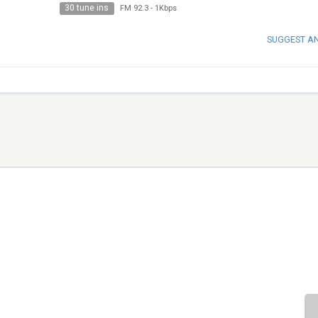
30 tune ins
FM 92.3
-
1Kbps
SUGGEST A