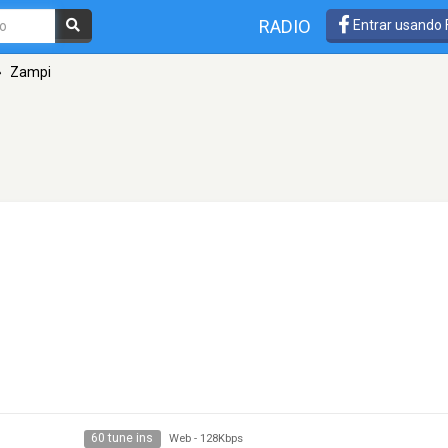
RADIO
Entrar usando
»
Zampi
60 tune ins
Web
-
128Kbps