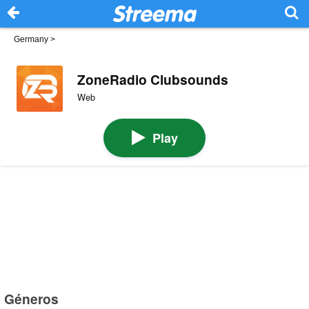
Germany
>
ZoneRadio Clubsounds
Web
Play
Géneros