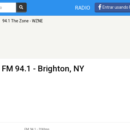
RADIO
Entrar usando
94.1 The Zone - WZNE
 FM 94.1 - Brighton, NY
FM 94.1
-
31Kbps