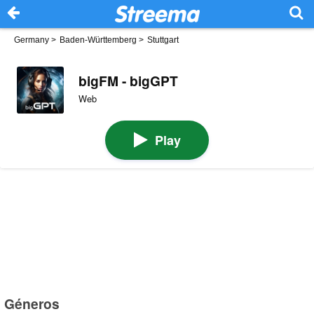
Germany
>
Baden-Württemberg
>
Stuttgart
bigFM - bigGPT
Web
Play
Géneros