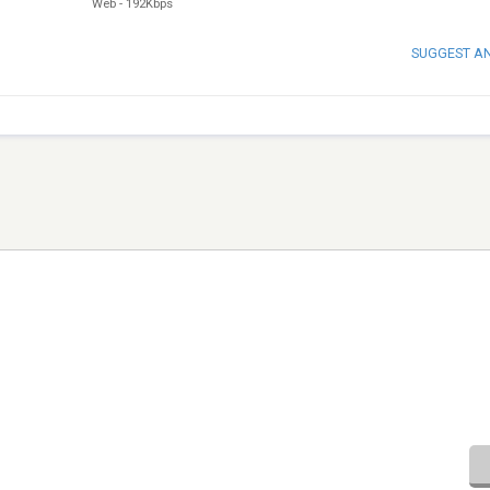
Web
-
192Kbps
SUGGEST A