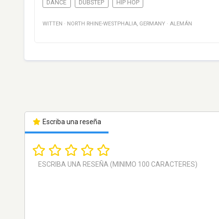
DANCE
DUBSTEP
HIP HOP
WITTEN
·
NORTH RHINE-WESTPHALIA
,
GERMANY
·
ALEMÁN
Escriba una reseña