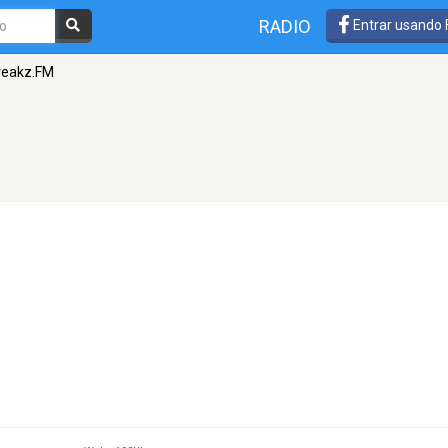
RADIO
Entrar usando
reakz.FM