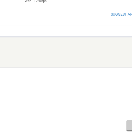
Web
-
128Kbps
SUGGEST A