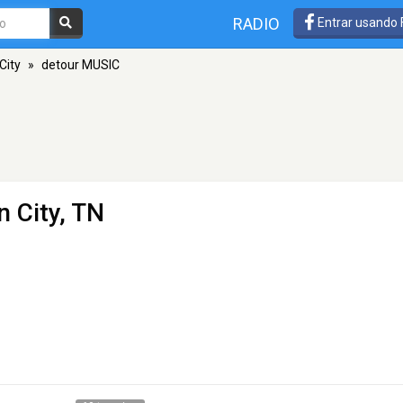
RADIO
Entrar usando
City
»
detour MUSIC
 City, TN