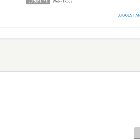
60 tune ins
Web
-
1Kbps
SUGGEST A