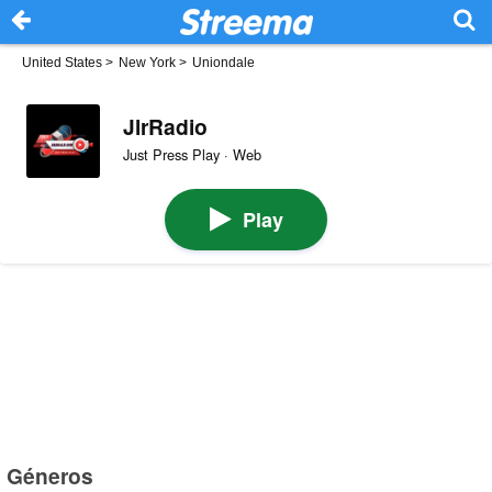
United States
>
New York
>
Uniondale
JlrRadio
Just Press Play · Web
Play
Géneros