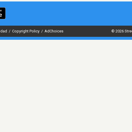
cidad
/
Copyright Policy
/
AdChoices
© 2026 Stre