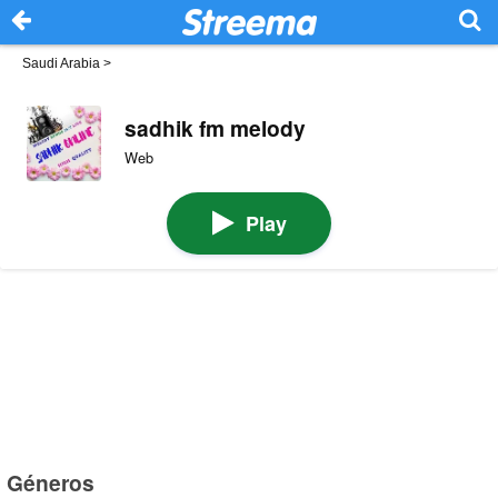
Saudi Arabia
>
sadhik fm melody
Web
Play
Géneros