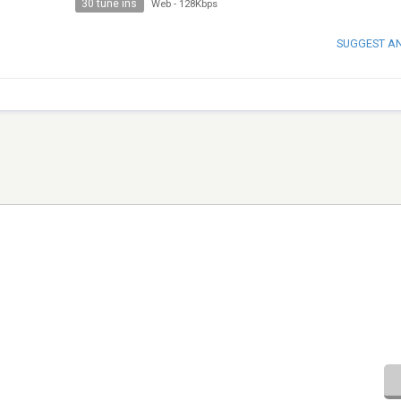
30 tune ins
Web
-
128Kbps
SUGGEST A