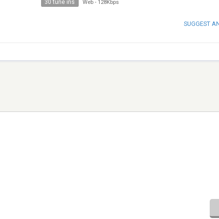
30 tune ins
Web
-
128Kbps
SUGGEST A