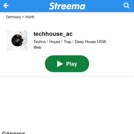
Germany
>
Hürth
techhouse_ac
Techno / House / Trap / Deep House USW. ·
Web
Play
Géneros