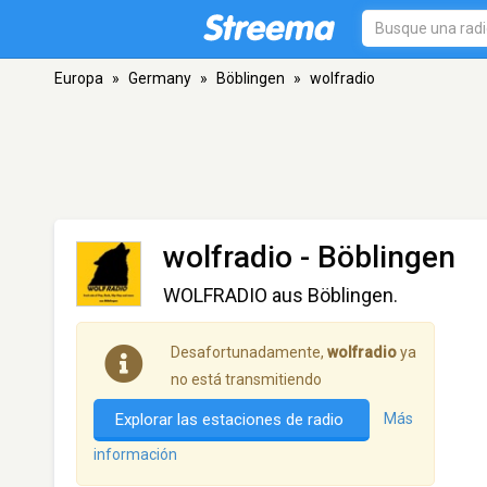
Europa
»
Germany
»
Böblingen
»
wolfradio
wolfradio
- Böblingen
WOLFRADIO aus Böblingen.
Desafortunadamente,
wolfradio
ya
no está transmitiendo
Explorar las estaciones de radio
Más
información