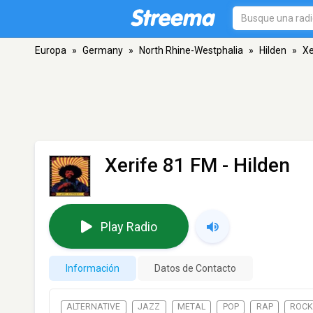
Europa
»
Germany
»
North Rhine-Westphalia
»
Hilden
»
Xe
Xerife 81 FM
- Hilden
Play Radio
Información
Datos de Contacto
ALTERNATIVE
JAZZ
METAL
POP
RAP
ROC