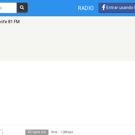
RADIO
Entrar usando
rife 81 FM
30 tune ins
K
Web
-
128Kbps