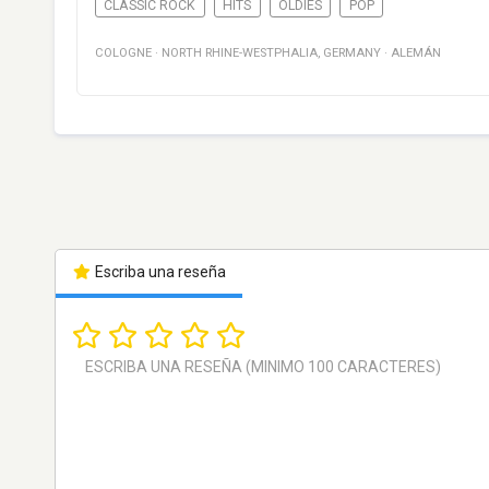
CLASSIC ROCK
HITS
OLDIES
POP
COLOGNE
·
NORTH RHINE-WESTPHALIA
,
GERMANY
·
ALEMÁN
Escriba una reseña