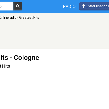
RADIO
Entrar usando
0nlineradio - Greatest Hits
its
- Cologne
t Hits