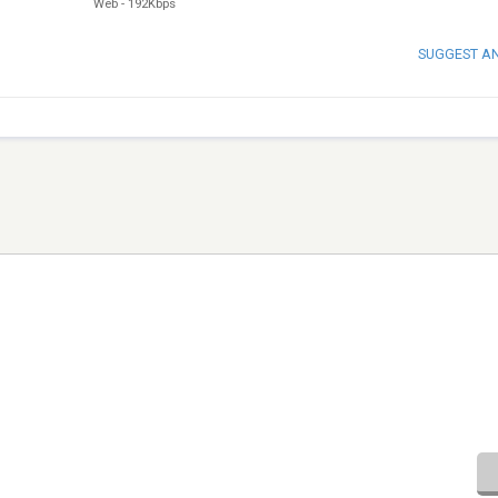
Web
-
192Kbps
SUGGEST A