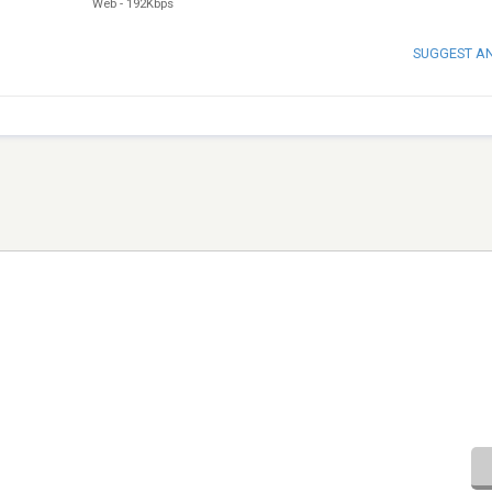
Web
-
192Kbps
SUGGEST A