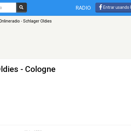
RADIO
Entrar usando
0nlineradio - Schlager Oldies
Oldies
- Cologne