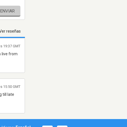
ENVIAR
Ver reseñas
las 19:37 GMT
 live from
as 15:50 GMT
till late