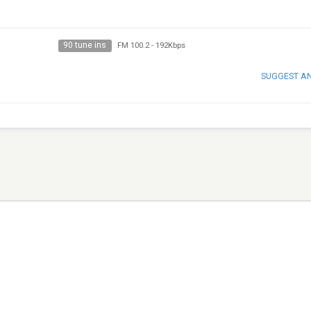
90 tune ins
FM 100.2
-
192Kbps
SUGGEST A