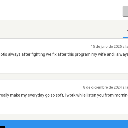
15 de julio de 2025 a 
tis always after fighting we fix after this program my wife and i always
8 de diciembre de 2024 a l
u really make my everyday go so soft, i work while listen you from morning 