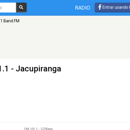
RADIO
Entrar usando
.1 Band FM
.1 - Jacupiranga
FM 101.1
-
127Kbps