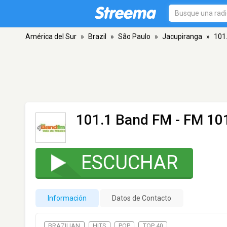
América del Sur
»
Brazil
»
São Paulo
»
Jacupiranga
»
101
101.1 Band FM
- FM 101
ESCUCHAR
Información
Datos de Contacto
BRAZILIAN
HITS
POP
TOP 40