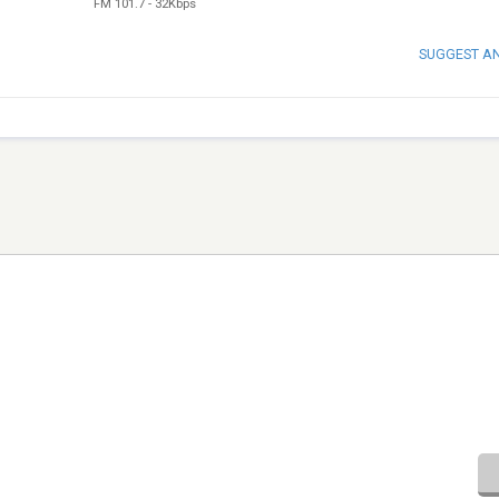
FM 101.7
-
32Kbps
SUGGEST A