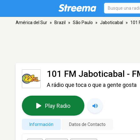
América del Sur
»
Brazil
»
São Paulo
»
Jaboticabal
»
101 
101 FM Jaboticabal
- F
A rádio que toca o que a gente gosta
Play Radio
Información
Datos de Contacto