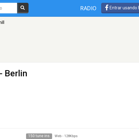
RADIO
Entrar usando
ill
- Berlin
150 tune ins
Web
-
128Kbps