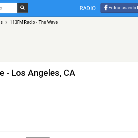
RADIO
Entrar usando
es
»
113FM Radio - The Wave
e
- Los Angeles, CA