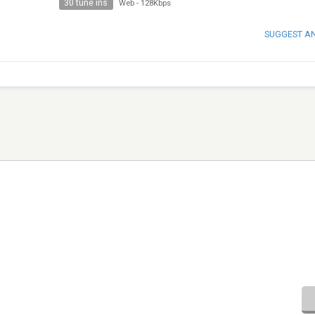
30 tune ins
Web
-
128Kbps
SUGGEST A