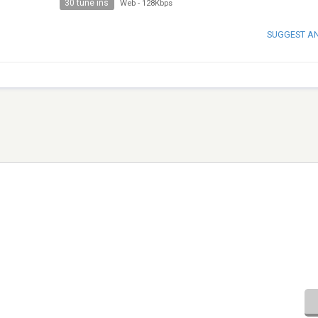
30 tune ins
Web
-
128Kbps
SUGGEST A