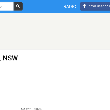
RADIO
Entrar usando
o, NSW
AM 1251
-
1Kbps