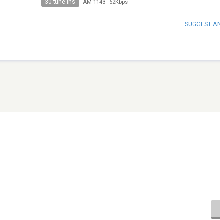
30 tune ins
AM 1143
-
62Kbps
SUGGEST A