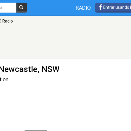
RADIO
Entrar usando
D Radio
 Newcastle, NSW
tion