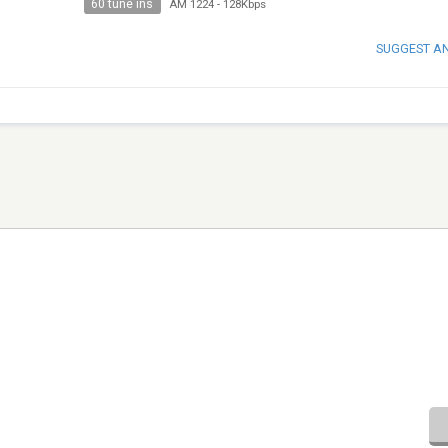
60 tune ins
AM 1224
-
128Kbps
SUGGEST A