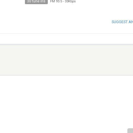
30 tune ins
FM 93.5
-
33Kbps
SUGGEST A