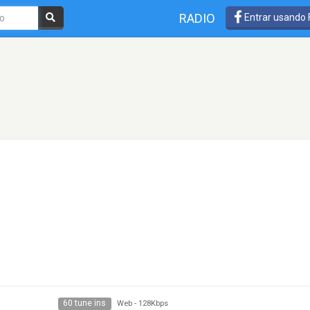
RADIO
Entrar usando
60 tune ins
Web
-
128Kbps